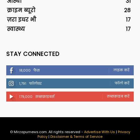
आस्था
31
क्राइम ब्यूरो
28
ज़रा इधर भी
17
स्वास्थ्य
17
STAY CONNECTED
लाइक करें
18,000
फैंस
फॉलो करें
1,791
फॉलोवर
सब्सक्राइब करें
179,000
सब्सक्राइबर्स
© Mirzapurnews.com. All rights reserved -
Advertise With Us
|
Privacy
Policy
|
Disclaimer & Terms of Service