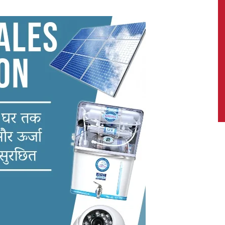
News,
Latest
News