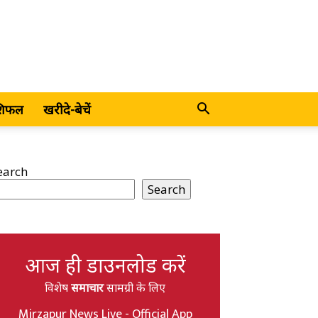
शिफल
खरीदे-बेचें
earch
Search
आज ही डाउनलोड करें
विशेष
समाचार
सामग्री के लिए
Mirzapur News Live - Official App