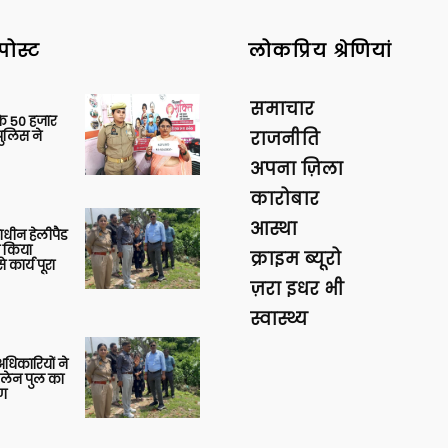
पोस्ट
लोकप्रिय श्रेणियां
समाचार
के 50 हजार
पुलिस ने
राजनीति
अपना ज़िला
कारोबार
आस्था
णाधीन हेलीपैड
े किया
क्राइम ब्यूरो
 कार्य पूरा
ज़रा इधर भी
स्वास्थ्य
 अधिकारियों ने
 लेन पुल का
षण