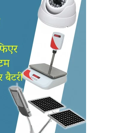
in
Hindi,
Today
Hindi