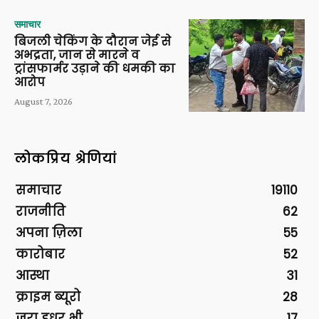
समाचार
बिजली चेकिंग के दौरान जेई से
अभद्रता, जान से मारने व
ट्रांसफार्मर उड़ाने की धमकी का
आरोप
August 7, 2026
लोकप्रिय श्रेणियां
समाचार
19110
राजनीति
62
अपना ज़िला
55
कारोबार
52
आस्था
31
क्राइम ब्यूरो
28
ज़रा इधर भी
17