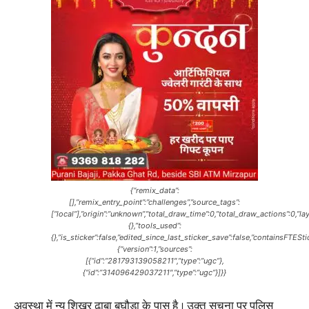
{“remix_data”:
[],”remix_entry_point”:”challenges”,”source_tags”:
[“local”],”origin”:”unknown”,”total_draw_time”:0,”total_draw_actions”:0,”
{},”tools_used”:
{},”is_sticker”:false,”edited_since_last_sticker_save”:false,”containsFTESt
{“version”:1,”sources”:
[{“id”:”281793139058211″,”type”:”ugc”},
{“id”:”314096429037211″,”type”:”ugc”}]}}
अवस्था में न्यू शिखर ढ़ाबा बघौड़ा के पास है । उक्त सूचना पर पुलिस