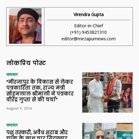
Virendra Gupta
Editor-in-Chief
(+91) 9453821310
editor@mirzapurnews.com
लोकप्रिय पोस्ट
समाचार
“मीरजापुर के विकास से लेकर
पत्रकारिता तक, राज्य मंत्री
सोहनलाल श्रीमाली ने पत्रकार
वीरेंद्र गुप्ता से की चर्चा”
August 9, 2026
समाचार
पशु तस्करी, अवैध शराब और
चाकू के साथ चार गिरफ्तार