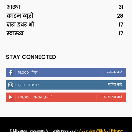
आस्था
31
क्राइम ब्यूरो
28
ज़रा इधर भी
17
स्वास्थ्य
17
STAY CONNECTED
लाइक करें
18,000
फैंस
फॉलो करें
1,791
फॉलोवर
सब्सक्राइब करें
179,000
सब्सक्राइबर्स
© Mirzapurnews.com. All rights reserved -
Advertise With Us
|
Privacy