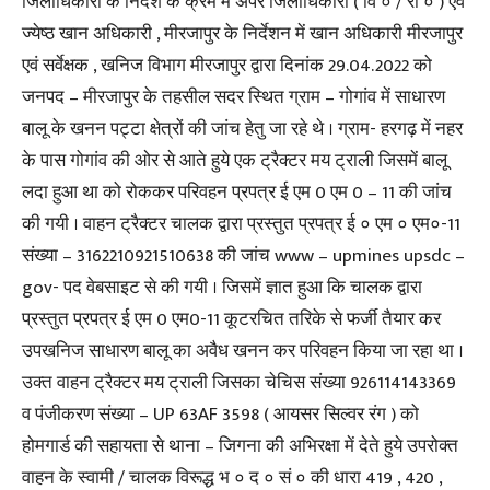
जिलाधिकारी के निर्देश के क्रम में अपर जिलाधिकारी ( वि ० / रा ० ) एवं
ज्येष्ठ खान अधिकारी , मीरजापुर के निर्देशन में खान अधिकारी मीरजापुर
एवं सर्वेक्षक , खनिज विभाग मीरजापुर द्वारा दिनांक 29.04.2022 को
जनपद – मीरजापुर के तहसील सदर स्थित ग्राम – गोगांव में साधारण
बालू के खनन पट्टा क्षेत्रों की जांच हेतु जा रहे थे । ग्राम- हरगढ़ में नहर
के पास गोगांव की ओर से आते हुये एक ट्रैक्टर मय ट्राली जिसमें बालू
लदा हुआ था को रोककर परिवहन प्रपत्र ई एम 0 एम 0 – 11 की जांच
की गयी । वाहन ट्रैक्टर चालक द्वारा प्रस्तुत प्रपत्र ई ० एम ० एम०-11
संख्या – 3162210921510638 की जांच www – upmines upsdc –
gov- पद वेबसाइट से की गयी । जिसमें ज्ञात हुआ कि चालक द्वारा
प्रस्तुत प्रपत्र ई एम 0 एम0-11 कूटरचित तरिके से फर्जी तैयार कर
उपखनिज साधारण बालू का अवैध खनन कर परिवहन किया जा रहा था ।
उक्त वाहन ट्रैक्टर मय ट्राली जिसका चेचिस संख्या 926114143369
व पंजीकरण संख्या – UP 63AF 3598 ( आयसर सिल्वर रंग ) को
होमगार्ड की सहायता से थाना – जिगना की अभिरक्षा में देते हुये उपरोक्त
वाहन के स्वामी / चालक विरूद्ध भ ० द ० सं ० की धारा 419 , 420 ,