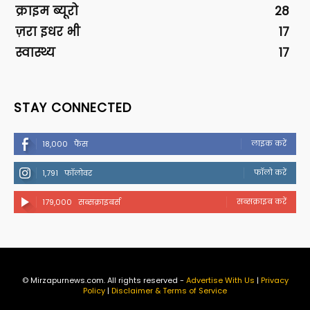
क्राइम ब्यूरो
28
ज़रा इधर भी
17
स्वास्थ्य
17
STAY CONNECTED
लाइक करें
18,000
फैंस
फॉलो करें
1,791
फॉलोवर
सब्सक्राइब करें
179,000
सब्सक्राइबर्स
© Mirzapurnews.com. All rights reserved -
Advertise With Us
|
Privacy
Policy
|
Disclaimer & Terms of Service