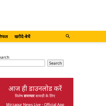
शिफल
खरीदे-बेचें
earch
Search
आज ही डाउनलोड करें
विशेष
समाचार
सामग्री के लिए
Mirzapur News Live - Official App