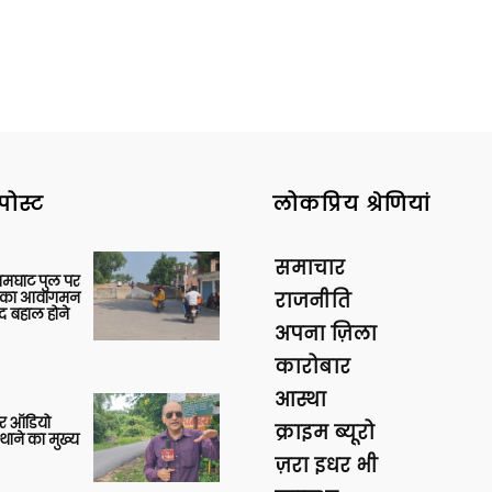
पोस्ट
लोकप्रिय श्रेणियां
समाचार
आमघाट पुल पर
ों का आवागमन
राजनीति
द बहाल होने
अपना ज़िला
कारोबार
आस्था
र ऑडियो
क्राइम ब्यूरो
थाने का मुख्य
ज़रा इधर भी