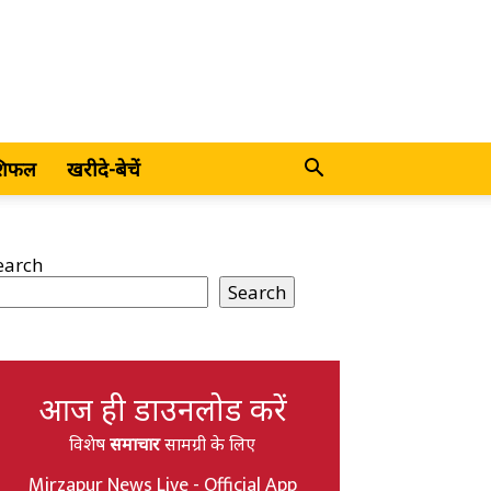
शिफल
खरीदे-बेचें
earch
Search
आज ही डाउनलोड करें
विशेष
समाचार
सामग्री के लिए
Mirzapur News Live - Official App