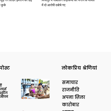
जुड़े गैंग लीडर इमरान की डेढ़
मिर्जापुर में नाबालिग लड़कियों को भगाने के मामले
कुर्क
में दो आरोपी दबोचे गए
News
Paper
पोस्ट
लोकप्रिय श्रेणियां
समाचार
ीं
ार्म
राजनीति
शूटिंग
 समापन
अपना ज़िला
कारोबार