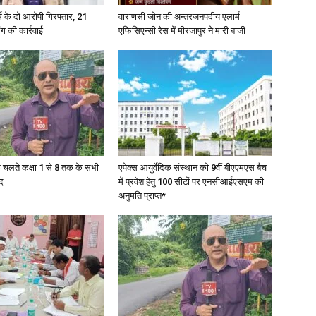
्कर्म के दो आरोपी गिरफ्तार, 21
वाराणसी जोन की अन्तरजनपदीय एलार्म
ंग की कार्रवाई
एफिसिएन्सी रेस में मीरजापुर ने मारी बाजी
News
के चलते कक्षा 1 से 8 तक के सभी
एपेक्स आयुर्वेदिक संस्थान को 9वीं बीएएमएस बैच
Paper
द
में प्रवेश हेतु 100 सीटों पर एनसीआईएसएम की
अनुमति प्राप्त*