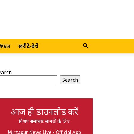
शिफल
खरीदे-बेचें
earch
Search
आज ही डाउनलोड करें
विशेष
समाचार
सामग्री के लिए
Mirzapur News Live - Official App