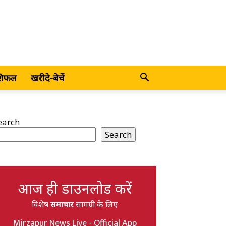
शिफल
खरीदे-बेचें
earch
Search
आज ही डाउनलोड करें
विशेष
समाचार
सामग्री के लिए
Mirzapur News Live - Official App