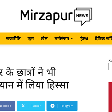
राजनीति
क्राइम
खेल
मनोरंजन
हेल्थ
दैनिक रा
MirzapurNews.com
S
े छात्रों ने भी
•
न में लिया हिस्सा
acebook
Twitter
Telegram
Hindi