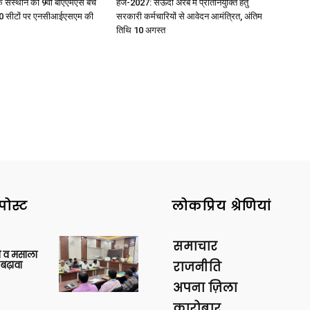
िक संस्थान को 9वीं बीएएमएस बैच
हज-2027: सऊदी अरब में प्रतिनियुक्ति हेतु
ु 100 सीटों पर एनसीआईएसएम की
सरकारी कर्मचारियों से आवेदन आमंत्रित, अंतिम
तिथि 10 अगस्त
पोस्ट
लोकप्रिय श्रेणियां
समाचार
्जी व मसाला
बढ़ावा
राजनीति
अपना ज़िला
कारोबार