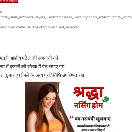
s”:
:0,”total_draw_actions”:0,”layers_used”:0,”brushes_used”:0,”photos_added”:0,”total_editor
_save”:false,”containsFTESticker”:false,”used_sources”:
News
 मंत्री आशीष पटेल की अगवानी की।
 में हजारों की संख्या में पेड़ लगाए गये।
कुमार एवं जिले के अन्य प्रतिनिधि उपस्थित रहे।
Paper