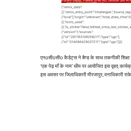
{“remix_data”:
[],”remix_entry_point”:”challenges”,”source_tag
[“local”],”origin”:”unknown”,”total_draw_time”
{},”tools_used”:
{},”is_sticker”:false,”edited_since_last_sticker
{“version”:1,”sources”:
[{“id”:”281793139058211″,”type”:”ugc”},
{“id”:”314096429037211″,”type”:”ugc”}]}}
एन0सी0सी0 कैडेट्स ने बैण्ड के साथ तकनीकी शिक्षा
‘एक पेड़ माँ के नाम’ थीम पर आयोजित इस वृहद् कार्यक्रम
इस अवसर पर जिलाधिकारी मीरजापुर, वनाधिकारी राकेश 