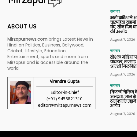
समाचार
भारी बारिश से 
चारपहिया वाहन
ABOUT US
बंद, तीन दिन बा
की उम्मीद
Mirzapurnews.com
brings Latest News in
August 7, 2026
Hindi on Politics, Business, Bollywood,
Cricket, Lifestyle, Education,
समाचार
Entertainment, sports and more from
सोशल मीडिया प
वायरल, राजगढ़ 
Mirzapur and is accessible around the
आरक्षी निलंबित
world.
August 7, 2026
Virendra Gupta
समाचार
Editor-in-Chief
बिजली चेकिंग के
अभद्रता, जान से
(+91) 9453821310
ट्रांसफार्मर उड़
editor@mirzapurnews.com
आरोप
August 7, 2026