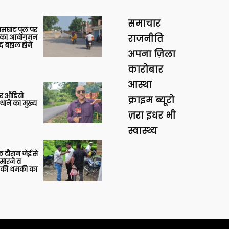
समाचार
आमघाट पुल पर
ों का आवागमन
राजनीति
द बहाल होने
अपना ज़िला
कारोबार
आस्था
र ऑडियो
क्राइम ब्यूरो
थाने का मुख्य
ज़रा इधर भी
स्वास्थ्य
 दौरान जेई से
 मारने व
ाने की धमकी का