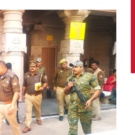
News,
Latest
News