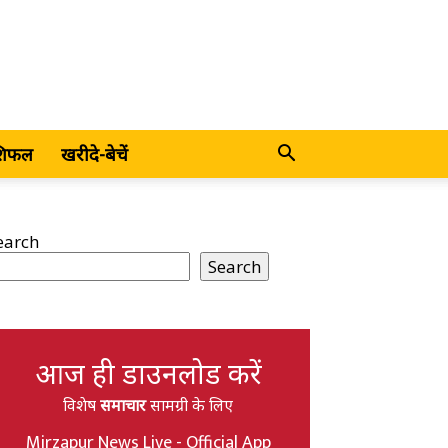
शिफल
खरीदे-बेचें
earch
Search
आज ही डाउनलोड करें
विशेष
समाचार
सामग्री के लिए
Mirzapur News Live - Official App