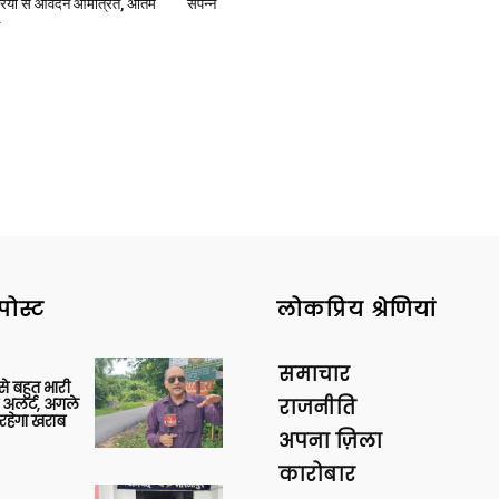
ियों से आवेदन आमंत्रित, अंतिम
संपन्न
पोस्ट
लोकप्रिय श्रेणियां
समाचार
 से बहुत भारी
 अलर्ट, अगले
राजनीति
रहेगा खराब
अपना ज़िला
कारोबार