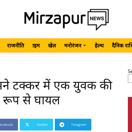
राजनीति
क्राइम
खेल
मनोरंजन
हेल्थ
दैनिक रा
MirzapurNews.com
S
े टक्कर में एक युवक की
•
र रूप से घायल
acebook
Twitter
Telegram
Hindi