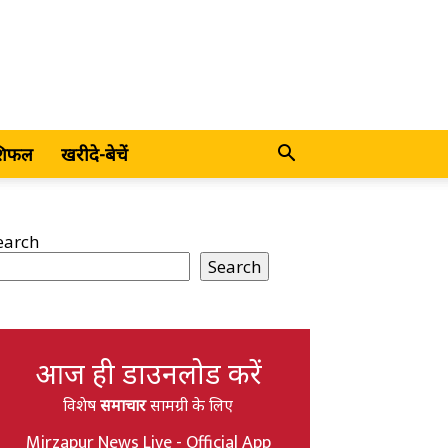
शिफल
खरीदे-बेचें
earch
Search
आज ही डाउनलोड करें
विशेष
समाचार
सामग्री के लिए
Mirzapur News Live - Official App