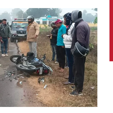
News,
Latest
News