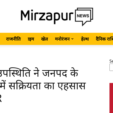
राजनीति
क्राइम
खेल
मनोरंजन
हेल्थ
दैनिक रा
MirzapurNews.com
S
पस्थिति ने जनपद के
•
में सक्रियता का एहसास
R
Hindi