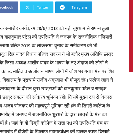
acebook
Twitter
Telegram
िक समारोह कार्यक्रम 28/6/ 2018 को बड़ी धूमधाम से संपन्न हुआ ।
News,
र्व सांसद बालकुमार पटेल की उपस्थिति ने जनपद के राजनीतिक गलियारों
स कराया बल्कि 2019 के लोकसभा चुनाव के समीकरण को भी
ामवृक्ष सिंह यादव विधान परिषद सदस्य ने भी बतौर मुख्य अतिथि छात्र
ी के जिला अध्यक्ष आशीष यादव के भाषण के नए अंदाज को लोगों ने
ा उत्साहित व ऊर्जावान भाषण लोगों में जोश भर गया । मंच पर शिव
Latest
विद्यालय के प्राचार्य राजीव अग्रवाल भी मौजूद रहे । परवेज खान ने
र्यक्रम के दौरान कुछ छात्राओं को बालकुमार पटेल व रामवृक्ष
में छात्र संगठन की सक्रिय भूमिका रही। जिसमें मुख्य रूप से विकास
व अजय सोनकर की महत्वपूर्ण भूमिका रही ।के बी डिग्री कॉलेज के
News
मारोह में जनपद में राजनीतिक धुरंधरों के द्वारा छात्रों के मंच का
ै । जहां के बी डिग्री कॉलेज में सत्ता पक्ष की उपस्थिति मंच पर
िक समारोह में बीजेपी के खिलाफ महागठबंधन की झलक स्पष्ट दिखाई