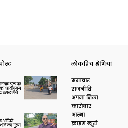
पोस्ट
लोकप्रिय श्रेणियां
समाचार
आमघाट पुल पर
ों का आवागमन
राजनीति
द बहाल होने
अपना ज़िला
कारोबार
आस्था
र ऑडियो
क्राइम ब्यूरो
थाने का मुख्य