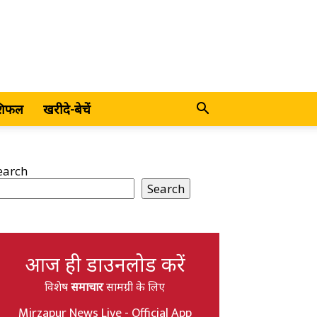
शिफल
खरीदे-बेचें
earch
Search
आज ही डाउनलोड करें
विशेष
समाचार
सामग्री के लिए
Mirzapur News Live - Official App