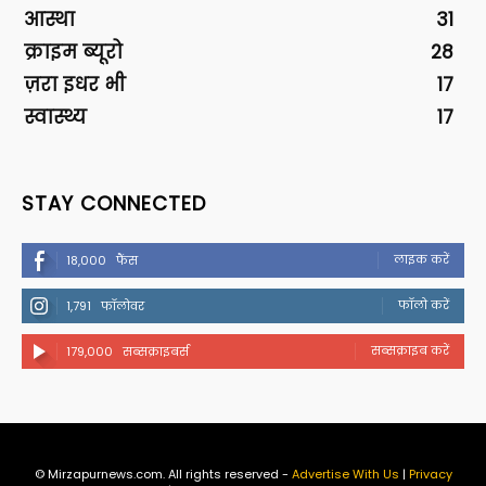
आस्था
31
क्राइम ब्यूरो
28
ज़रा इधर भी
17
स्वास्थ्य
17
STAY CONNECTED
लाइक करें
18,000
फैंस
फॉलो करें
1,791
फॉलोवर
सब्सक्राइब करें
179,000
सब्सक्राइबर्स
© Mirzapurnews.com. All rights reserved -
Advertise With Us
|
Privacy