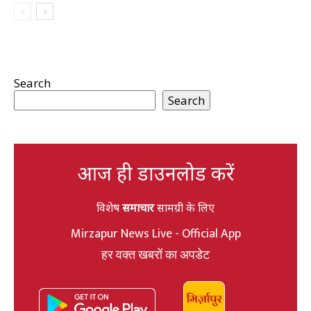
Search
Search
आज ही डाउनलोड करें
विशेष
समाचार
सामग्री के लिए
Mirzapur News Live - Official App
हर वक्त खबरों का अपडेट