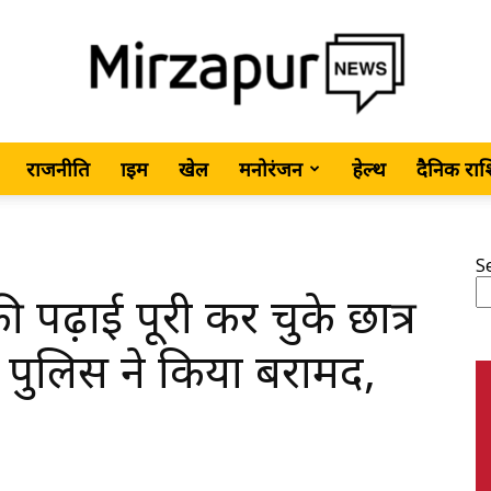
राजनीति
क्राइम
खेल
मनोरंजन
हेल्थ
दैनिक रा
MirzapurNews.com
S
 पढ़ाई पूरी कर चुके छात्र
•
ं पुलिस ने किया बरामद,
Hindi