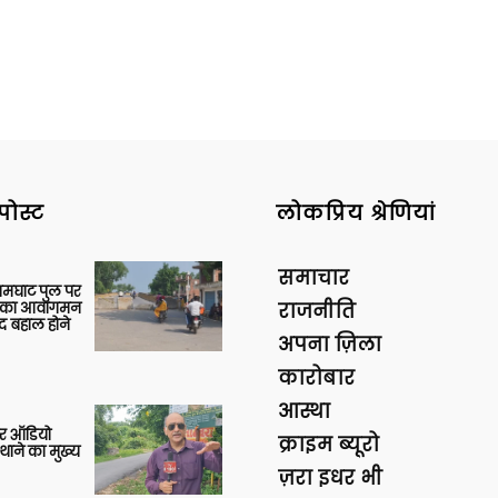
पोस्ट
लोकप्रिय श्रेणियां
समाचार
आमघाट पुल पर
ों का आवागमन
राजनीति
द बहाल होने
अपना ज़िला
कारोबार
आस्था
र ऑडियो
क्राइम ब्यूरो
थाने का मुख्य
ज़रा इधर भी