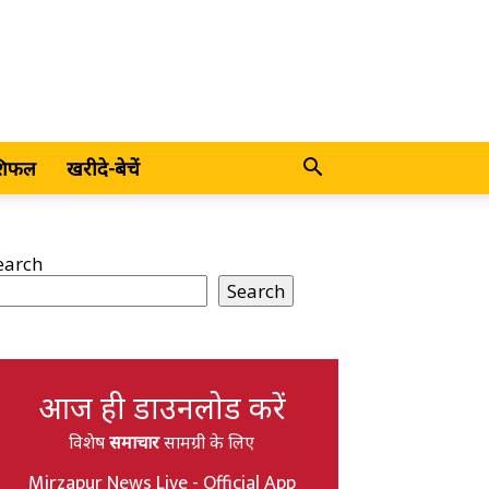
शिफल
खरीदे-बेचें
earch
Search
आज ही डाउनलोड करें
विशेष
समाचार
सामग्री के लिए
Mirzapur News Live - Official App