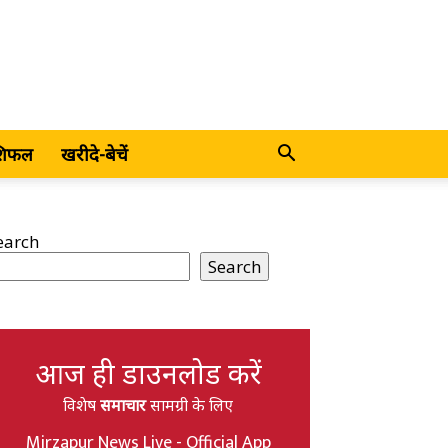
शिफल
खरीदे-बेचें
earch
Search
आज ही डाउनलोड करें
विशेष
समाचार
सामग्री के लिए
Mirzapur News Live - Official App