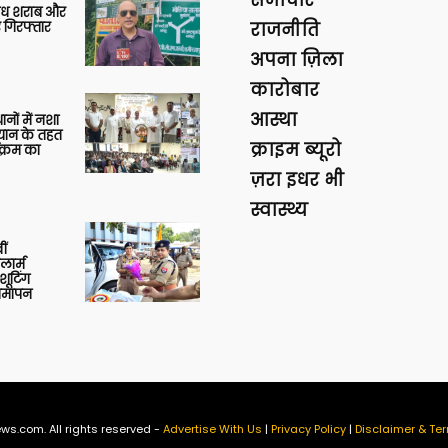
समाचार
वैध शराब और
 गिरफ्तार
राजनीति
अपना ज़िला
कारोबार
आस्था
थानों में नशा
यान के तहत
क्राइम ब्यूरो
क्रम का
ज़रा इधर भी
स्वास्थ्य
ीं
ार्म
शूटिंग
 समापन
ws.com. All rights reserved -
Advertise With Us
|
Privacy Policy
|
Disclaimer & Ter