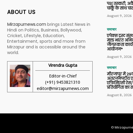
पशु तस्करी, अ
चाकू के साथ चार
ABOUT US
August 9, 2026
Mirzapurnews.com
brings Latest News in
Hindi on Politics, Business, Bollywood,
समाचार
Cricket, Lifestyle, Education,
एपेक्स ट्रस्ट संस्
मुक्त भारत अभि
Entertainment, sports and more from
जागरूकता कार्य
Mirzapur and is accessible around the
आयोजन*
world.
August 9, 2026
Virendra Gupta
समाचार
मीरजापुर में 29व
Editor-in-Chief
अंतरजनपदीय एल
(+91) 9453821310
एफिसिएंसी रेस/
प्रतियोगिता का
editor@mirzapurnews.com
August 8, 2026
© Mirzapurne