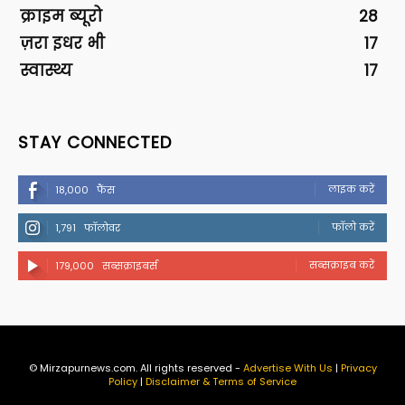
क्राइम ब्यूरो
28
ज़रा इधर भी
17
स्वास्थ्य
17
STAY CONNECTED
लाइक करें
18,000
फैंस
फॉलो करें
1,791
फॉलोवर
सब्सक्राइब करें
179,000
सब्सक्राइबर्स
© Mirzapurnews.com. All rights reserved -
Advertise With Us
|
Privacy
Policy
|
Disclaimer & Terms of Service