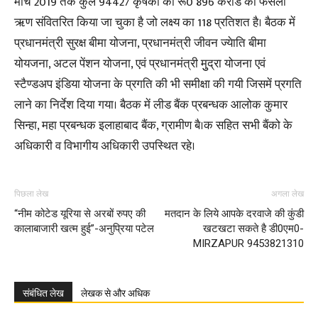
मार्च 2019 तक कुल 94427 कृषकों को रू0 896 करोड का फसली
ऋण संवितरित किया जा चुका है जो लक्ष्य का 118 प्रतिशत है। बैठक में
प्रधानमंत्री सुरक्ष बीमा योजना, प्रधानमंत्री जीवन ज्येाति बीमा
योयजना, अटल पेंशन योजना, एवं प्रधानमंत्री मुुद्रा योजना एवं
स्टैण्डअप इंडिया योजना के प्रगति की भी समीक्षा की गयी जिसमें प्रगति
लाने का निर्देश दिया गया। बैठक में लीड बैंक प्रबन्धक आलोक कुमार
सिन्हा, महा प्रबन्धक इलाहाबाद बैंक, ग्रामीण बै।क सहित सभी बैंको के
अधिकारी व विभागीय अधिकारी उपस्थित रहे।
पिछला लेख
अगला लेख
“नीम कोटेड यूरिया से अरबों रुपए की
मतदान के लिये आपके दरवाजे की कुंडी
कालाबाजारी खत्म हुई”-अनुप्रिया पटेल
खटखटा सकते है डी0एम0-
MIRZAPUR 9453821310
संबंधित लेख
लेखक से और अधिक