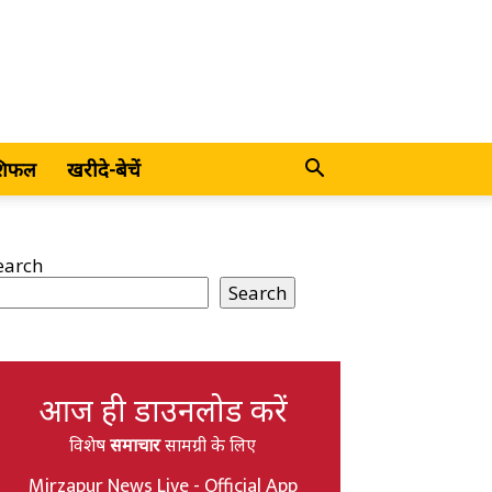
शिफल
खरीदे-बेचें
earch
Search
आज ही डाउनलोड करें
विशेष
समाचार
सामग्री के लिए
Mirzapur News Live - Official App