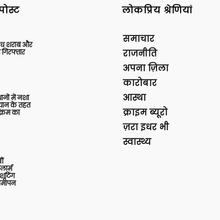
पोस्ट
लोकप्रिय श्रेणियां
समाचार
वैध शराब और
 गिरफ्तार
राजनीति
अपना ज़िला
कारोबार
आस्था
थानों में नशा
यान के तहत
क्राइम ब्यूरो
क्रम का
ज़रा इधर भी
स्वास्थ्य
ीं
ार्म
शूटिंग
 समापन