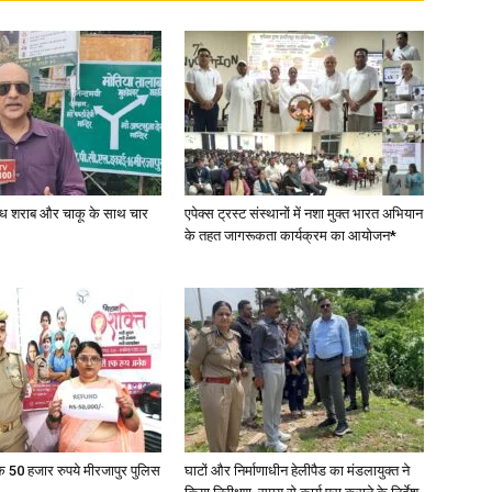
in
Hindi,
वैध शराब और चाकू के साथ चार
एपेक्स ट्रस्ट संस्थानों में नशा मुक्त भारत अभियान
के तहत जागरूकता कार्यक्रम का आयोजन*
Today
के 50 हजार रुपये मीरजापुर पुलिस
घाटों और निर्माणाधीन हेलीपैड का मंडलायुक्त ने
Hindi