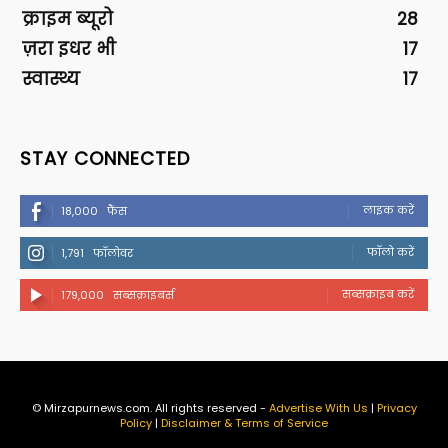
क्राइम ब्यूरो
28
ज़रा इधर भी
17
स्वास्थ्य
17
STAY CONNECTED
लाइक करें
18,000
फैंस
फॉलो करें
1,791
फॉलोवर
सब्सक्राइब करें
179,000
सब्सक्राइबर्स
© Mirzapurnews.com. All rights reserved -
Advertise With Us
|
Privacy
Policy
|
Disclaimer & Terms of Service