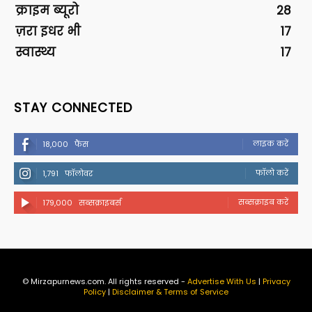
क्राइम ब्यूरो
28
ज़रा इधर भी
17
स्वास्थ्य
17
STAY CONNECTED
लाइक करें
18,000
फैंस
फॉलो करें
1,791
फॉलोवर
सब्सक्राइब करें
179,000
सब्सक्राइबर्स
© Mirzapurnews.com. All rights reserved -
Advertise With Us
|
Privacy
Policy
|
Disclaimer & Terms of Service