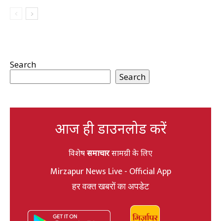
Search
Search
आज ही डाउनलोड करें
विशेष
समाचार
सामग्री के लिए
Mirzapur News Live - Official App
हर वक्त खबरों का अपडेट