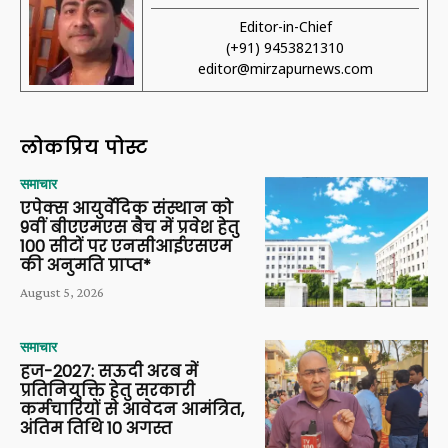
Editor-in-Chief
(+91) 9453821310
editor@mirzapurnews.com
लोकप्रिय पोस्ट
समाचार
एपेक्स आयुर्वेदिक संस्थान को
9वीं बीएएमएस बैच में प्रवेश हेतु
100 सीटों पर एनसीआईएसएम
की अनुमति प्राप्त*
August 5, 2026
समाचार
हज-2027: सऊदी अरब में
प्रतिनियुक्ति हेतु सरकारी
कर्मचारियों से आवेदन आमंत्रित,
अंतिम तिथि 10 अगस्त