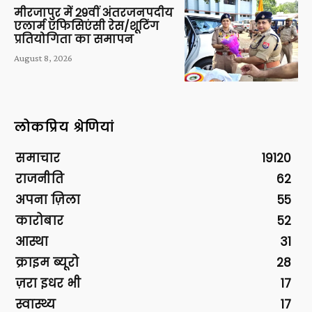
मीरजापुर में 29वीं अंतरजनपदीय
एलार्म एफिसिएंसी रेस/शूटिंग
प्रतियोगिता का समापन
August 8, 2026
लोकप्रिय श्रेणियां
समाचार
19120
राजनीति
62
अपना ज़िला
55
कारोबार
52
आस्था
31
क्राइम ब्यूरो
28
ज़रा इधर भी
17
स्वास्थ्य
17