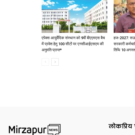
एपेक्स आयुर्वेदिक संस्थान को 9वीं बीएएमएस बैच
हज-2027: सऊदी 
में प्रवेश हेतु 100 सीटों पर एनसीआईएसएम की
सरकारी कर्मचार
अनुमति प्राप्त*
तिथि 10 अगस्त
लोकप्रिय 