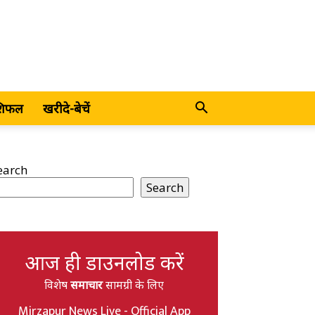
शिफल
खरीदे-बेचें
earch
Search
आज ही डाउनलोड करें
विशेष
समाचार
सामग्री के लिए
Mirzapur News Live - Official App