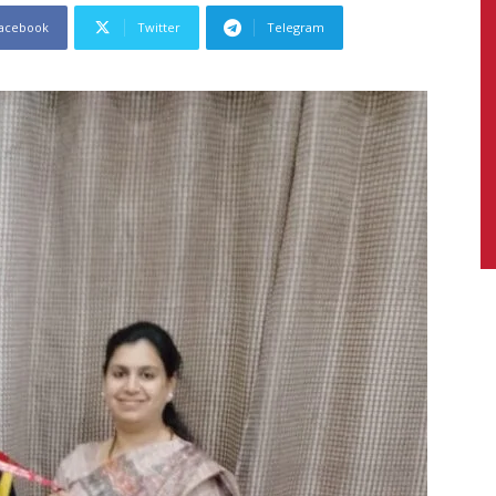
acebook
Twitter
Telegram
News,
Latest
News