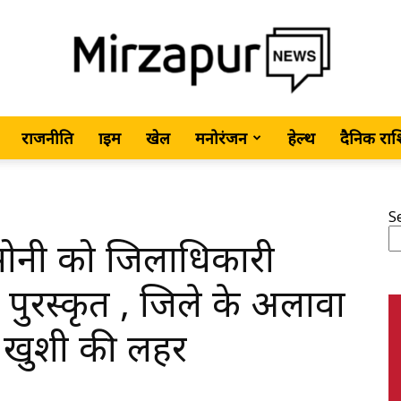
राजनीति
क्राइम
खेल
मनोरंजन
हेल्थ
दैनिक रा
MirzapurNews.com
S
ना सोनी को जिलाधिकारी
•
ा पुरस्कृत , जिले के अलावा
ड़ी खुशी की लहर
Hindi