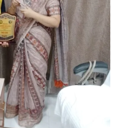
in
Hindi,
Today
Hindi