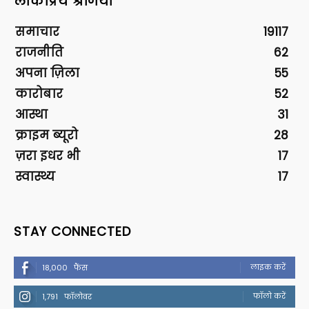
लोकप्रिय श्रेणियां
समाचार
19117
राजनीति
62
अपना ज़िला
55
कारोबार
52
आस्था
31
क्राइम ब्यूरो
28
ज़रा इधर भी
17
स्वास्थ्य
17
STAY CONNECTED
लाइक करें
18,000
फैंस
फॉलो करें
1,791
फॉलोवर