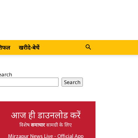
शिफल
खरीदे-बेचें
earch
Search
आज ही डाउनलोड करें
विशेष
समाचार
सामग्री के लिए
Mirzapur News Live - Official App