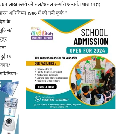
़ 64 लाख रूपये की चल/अचल सम्पत्ति अन्तर्गत धारा 14(1)
रण अधिनियम 1986 में की गयी कुर्क-*
in
देश के
पुलिस/
ुत्र
ाना
Hindi,
हुई 15
मकान/
) अधिनियम-
Today
Hindi