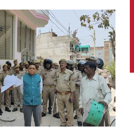
News,
Latest
News