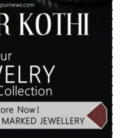
in
Hindi,
Today
Hindi