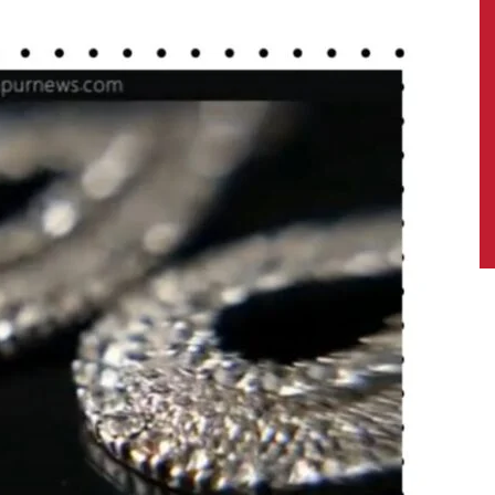
News,
Latest
News