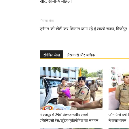
सीट सामान्य महिला
पिछला लेख
ड्रैगन की खेती कर किसान कमा रहे हैं लाखों रुपया, मिर्जापुर
संबंधित लेख
लेखक से और अधिक
मीरजापुर में 29वीं अंतरजनपदीय एलार्म
फोन-पे से ठगी 
एफिसिएंसी रेस/शूटिंग प्रतियोगिता का समापन
ने कराए वापस