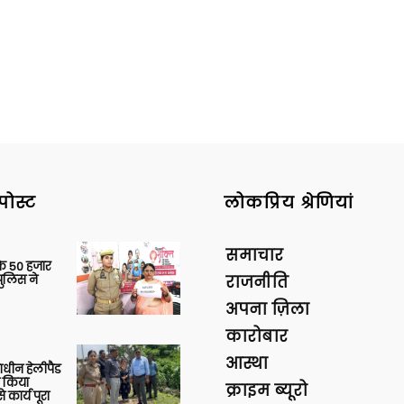
पोस्ट
लोकप्रिय श्रेणियां
समाचार
के 50 हजार
पुलिस ने
राजनीति
अपना ज़िला
कारोबार
आस्था
णाधीन हेलीपैड
े किया
क्राइम ब्यूरो
 कार्य पूरा