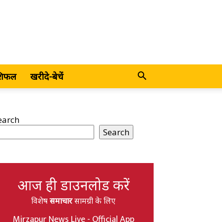
शिफल
खरीदे-बेचें
earch
Search
आज ही डाउनलोड करें
विशेष
समाचार
सामग्री के लिए
Mirzapur News Live - Official App