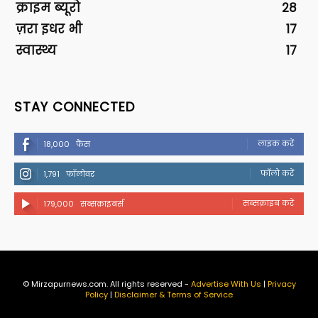
क्राइम ब्यूरो
28
ज़रा इधर भी
17
स्वास्थ्य
17
STAY CONNECTED
लाइक करें
18,000
फैंस
फॉलो करें
1,791
फॉलोवर
सब्सक्राइब करें
179,000
सब्सक्राइबर्स
© Mirzapurnews.com. All rights reserved -
Advertise With Us
|
Privacy
Policy
|
Disclaimer & Terms of Service