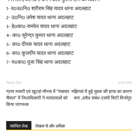
1- व0उ0नि0 श्रीराम सिंह यादव थाना अदलहाट
2- उ0नि0 उमेश यादव थाना अदलहाट
3- हे0का0 रामफेर यादव थाना अदलहाट
4- का0 सुरेन्द्र कुमार थाना अदलहाट
5- का0 दीपक यादव थाना अदलहाट
6- का0 कुलदीप यादव थाना अदलहाट
7- म0का0 पूजा सिंह थाना अदलहाट
पिछला लेख
अगला लेख
ग्राम मसारी एवं खुटहां मौनस में ’’पंचायत
मझिगवां में हुई युवक की हत्या का कारण
चैपाल’’ में जिलाधिकारी ने मतदाताओं को
बना ,अवैध संबंध-एसपी सिटी मिर्जापुर
किया जागरूक
संबंधित लेख
लेखक से और अधिक