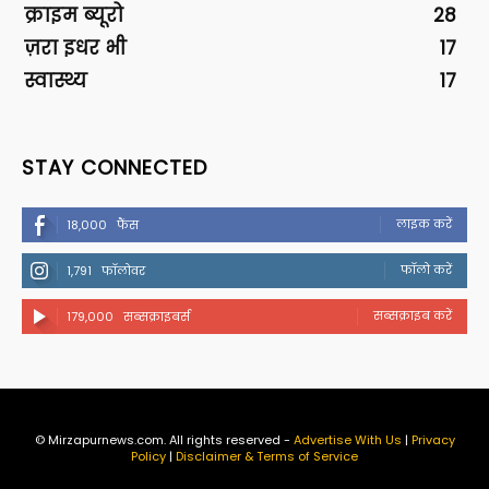
क्राइम ब्यूरो
28
ज़रा इधर भी
17
स्वास्थ्य
17
STAY CONNECTED
लाइक करें
18,000
फैंस
फॉलो करें
1,791
फॉलोवर
सब्सक्राइब करें
179,000
सब्सक्राइबर्स
© Mirzapurnews.com. All rights reserved -
Advertise With Us
|
Privacy
Policy
|
Disclaimer & Terms of Service