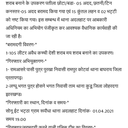
शराब बनाने के उपकरण पतीला छोटा/बडा- 05 अदद, छतनी/टिन
कनस्तर-05 अदद बरामद किया गया एवं 15 कुंतल लहन व 02 भट्टी
को नष्ट किया गया। इस सम्बन्ध में थाना अदलहाट पर आबकारी
अधिनियम का अभियोग पंजीकृत कर आवश्यक वैधानिक कार्यवाही की
जा रही है।
*बरामदगी विवरण-*
1-105 लीटर अवैध कच्ची देशी शराब मय शराब बनाने का उपकरण।
*गिरफ्तार अभियुक्तगण-*
1- रामआसरे पासी पुत्र पुरखा निवासी रामपुर कोटवां थाना बाघराय जिला
प्रतापगढ़।
2-लग्घू भगत पुत्र होसने भगत निवासी ताम थाना कुडू जिला लोहरदगा
झारखण्ड।
*गिरफ्तारी का स्थान, दिनांक व समय-*
सोनू ईट भट्ठा ग्राम रूपौधा थाना अदलहाट दिनांक- 01.04.2021
समय 19.00
*गिरफ्तार/बरामदगी करने वाली पुलिस टीम का विवरण-*