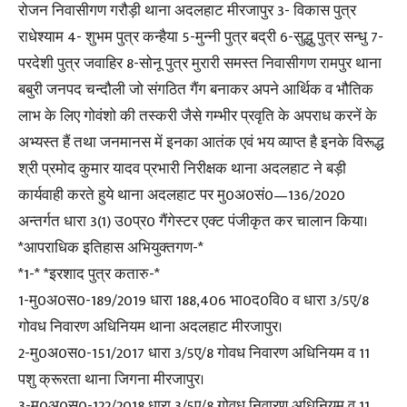
रोजन निवासीगण गरौड़ी थाना अदलहाट मीरजापुर 3- विकास पुत्र
राधेश्याम 4- शुभम पुत्र कन्हैया 5-मुन्नी पुत्र बद्री 6-सुद्धु पुत्र सन्धु 7-
परदेशी पुत्र जवाहिर 8-सोनू पुत्र मुरारी समस्त निवासीगण रामपुर थाना
बबुरी जनपद चन्दौली जो संगठित गैंग बनाकर अपने आर्थिक व भौतिक
लाभ के लिए गोवंशो की तस्करी जैसे गम्भीर प्रवृति के अपराध करनें के
अभ्यस्त हैं तथा जनमानस में इनका आतंक एवं भय व्याप्त है इनके विरूद्ध
श्री प्रमोद कुमार यादव प्रभारी निरीक्षक थाना अदलहाट ने बड़ी
कार्यवाही करते हुये थाना अदलहाट पर मु0अ0सं0—136/2020
अन्तर्गत धारा 3(1) उ0प्र0 गैंगेस्टर एक्ट पंजीकृत कर चालान किया।
*आपराधिक इतिहास अभियुक्तगण-*
*1-* *इरशाद पुत्र कतारु-*
1-मु0अ0स0-189/2019 धारा 188,406 भा0द0वि0 व धारा 3/5ए/8
गोवध निवारण अधिनियम थाना अदलहाट मीरजापुर।
2-मु0अ0स0-151/2017 धारा 3/5ए/8 गोवध निवारण अधिनियम व 11
पशु क्रूरता थाना जिगना मीरजापुर।
3-मु0अ0स0-122/2018 धारा 3/5ए/8 गोवध निवारण अधिनियम व 11