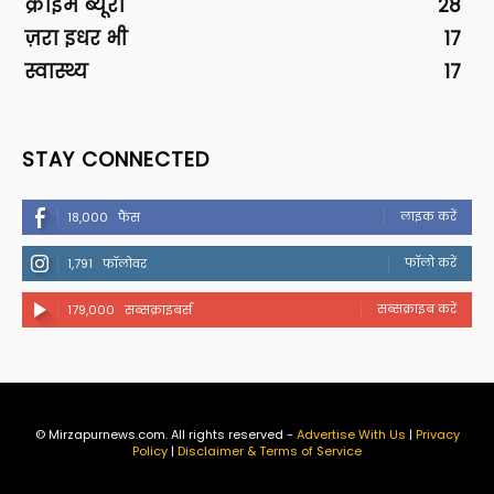
क्राइम ब्यूरो
28
ज़रा इधर भी
17
स्वास्थ्य
17
STAY CONNECTED
लाइक करें
18,000
फैंस
फॉलो करें
1,791
फॉलोवर
सब्सक्राइब करें
179,000
सब्सक्राइबर्स
© Mirzapurnews.com. All rights reserved -
Advertise With Us
|
Privacy
Policy
|
Disclaimer & Terms of Service