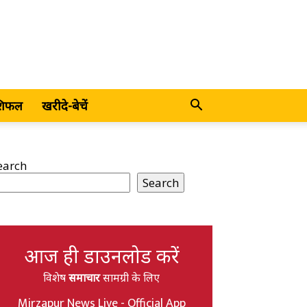
शिफल
खरीदे-बेचें
earch
Search
आज ही डाउनलोड करें
विशेष
समाचार
सामग्री के लिए
Mirzapur News Live - Official App