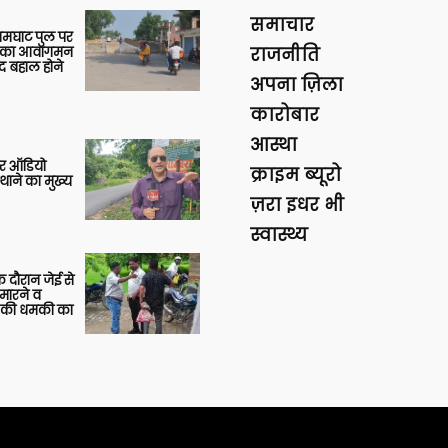
समाचार
आमघाट पुल पर
ों का आवागमन
राजनीति
द बहाल होने
अपना ज़िला
कारोबार
आस्था
र ऑडियो
क्राइम ब्यूरो
थाने का मुख्य
ज़रा इधर भी
स्वास्थ्य
 दौरान जेई से
 मारने व
ाने की धमकी का