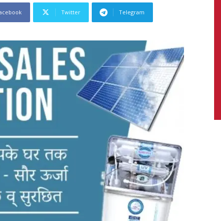
acebook
Twitter
Telegram
News,
Latest
News