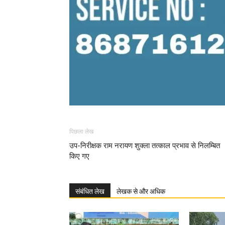
पिछला लेख
उप-निरीक्षक राम नरायण शुक्ला तत्काल प्रभाव से निलम्बित
किए गए
संबंधित लेख
लेखक से और अधिक