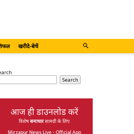
शिफल
खरीदे-बेचें
earch
Search
आज ही डाउनलोड करें
विशेष
समाचार
सामग्री के लिए
Mirzapur News Live - Official App