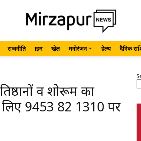
राजनीति
क्राइम
खेल
मनोरंजन
हेल्थ
दैनिक रा
MirzapurNews.com
S
प्रतिष्ठानों व शोरूम का
•
े के लिए 9453 82 1310 पर
Hindi