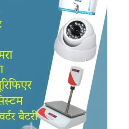
in
Hindi,
Today
Hindi