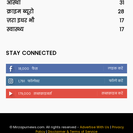
आस्था
31
क्राइम ब्यूरो
28
ज़रा इधर भी
17
स्वास्थ्य
17
STAY CONNECTED
लाइक करें
18,000
फैंस
फॉलो करें
1,791
फॉलोवर
सब्सक्राइब करें
179,000
सब्सक्राइबर्स
© Mirzapurnews.com. All rights reserved -
Advertise With Us
|
Privacy
Policy
|
Disclaimer & Terms of Service