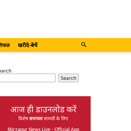
शिफल
खरीदे-बेचें
earch
Search
आज ही डाउनलोड करें
विशेष
समाचार
सामग्री के लिए
Mirzapur News Live - Official App