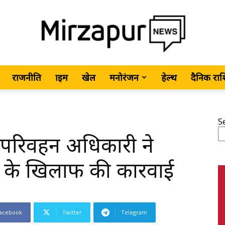
राजनीति
क्राइम
खेल
मनोरंजन
हेल्थ
दैनिक रा
MirzapurNews.com
S
ात परिवहन अधिकारी ने
•
के खिलाफ की कारवाई
acebook
Twitter
Telegram
Hindi