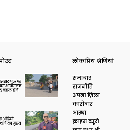
News
पोस्ट
लोकप्रिय श्रेणियां
Paper
समाचार
आमघाट पुल पर
ों का आवागमन
राजनीति
द बहाल होने
अपना ज़िला
कारोबार
आस्था
र ऑडियो
क्राइम ब्यूरो
थाने का मुख्य