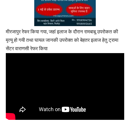
मीरजापुर रेफर किया गया, जहां इलाज के दौरान रामबाबू उपरोकत की
मृत्यु हो गयी तथा घायल जानकी उपरोक्त को बेहतर इलाज हेतु ट्रामा
सेंटर वाराणसी रेफर किया