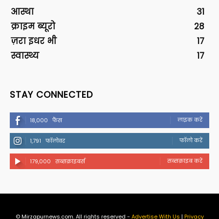
आस्था
31
क्राइम ब्यूरो
28
ज़रा इधर भी
17
स्वास्थ्य
17
STAY CONNECTED
लाइक करें
18,000
फैंस
फॉलो करें
1,791
फॉलोवर
सब्सक्राइब करें
179,000
सब्सक्राइबर्स
© Mirzapurnews.com. All rights reserved -
Advertise With Us
|
Privacy