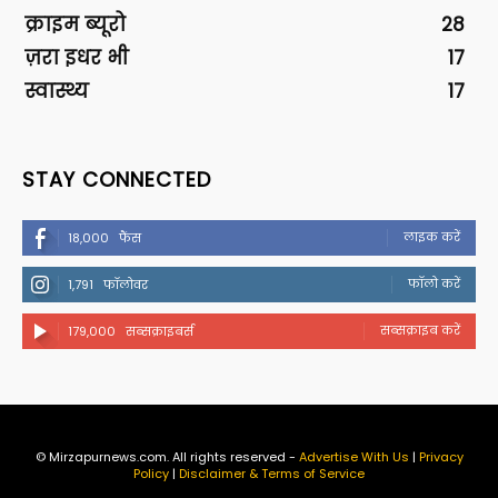
क्राइम ब्यूरो
28
ज़रा इधर भी
17
स्वास्थ्य
17
STAY CONNECTED
लाइक करें
18,000
फैंस
फॉलो करें
1,791
फॉलोवर
सब्सक्राइब करें
179,000
सब्सक्राइबर्स
© Mirzapurnews.com. All rights reserved -
Advertise With Us
|
Privacy
Policy
|
Disclaimer & Terms of Service