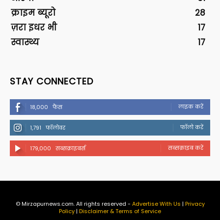
क्राइम ब्यूरो
28
ज़रा इधर भी
17
स्वास्थ्य
17
STAY CONNECTED
लाइक करें
18,000
फैंस
फॉलो करें
1,791
फॉलोवर
सब्सक्राइब करें
179,000
सब्सक्राइबर्स
© Mirzapurnews.com. All rights reserved -
Advertise With Us
|
Privacy
Policy
|
Disclaimer & Terms of Service