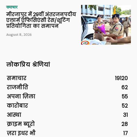
समाचार
मीरजापुर में 29वीं अंतरजनपदीय
एलार्म एफिसिएंसी रेस/शूटिंग
प्रतियोगिता का समापन
August 8, 2026
लोकप्रिय श्रेणियां
समाचार
19120
राजनीति
62
अपना ज़िला
55
कारोबार
52
आस्था
31
क्राइम ब्यूरो
28
ज़रा इधर भी
17