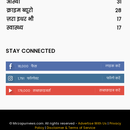
आस्था
31
क्राइम ब्यूरो
28
ज़रा इधर भी
17
स्वास्थ्य
17
STAY CONNECTED
लाइक करें
18,000
फैंस
फॉलो करें
1,791
फॉलोवर
सब्सक्राइब करें
179,000
सब्सक्राइबर्स
© Mirzapurnews.com. All rights reserved -
Advertise With Us
|
Privacy
Policy
|
Disclaimer & Terms of Service