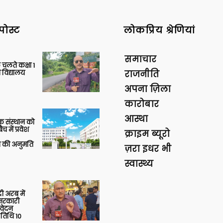
पोस्ट
लोकप्रिय श्रेणियां
समाचार
 चलते कक्षा 1
 विद्यालय
राजनीति
अपना ज़िला
कारोबार
आस्था
िक संस्थान को
 में प्रवेश
क्राइम ब्यूरो
की अनुमति
ज़रा इधर भी
स्वास्थ्य
 अरब में
ु सरकारी
आवेदन
 तिथि 10