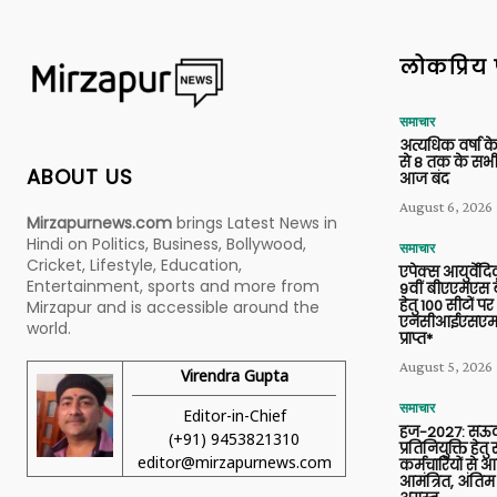
लोकप्रिय 
समाचार
अत्यधिक वर्षा के
से 8 तक के सभी
ABOUT US
आज बंद
August 6, 2026
Mirzapurnews.com
brings Latest News in
Hindi on Politics, Business, Bollywood,
समाचार
Cricket, Lifestyle, Education,
एपेक्स आयुर्वेद
Entertainment, sports and more from
9वीं बीएएमएस बैच
हेतु 100 सीटों पर
Mirzapur and is accessible around the
एनसीआईएसएम 
world.
प्राप्त*
August 5, 2026
Virendra Gupta
समाचार
Editor-in-Chief
हज-2027: सऊदी
(+91) 9453821310
प्रतिनियुक्ति हेत
editor@mirzapurnews.com
कर्मचारियों से 
आमंत्रित, अंतिम