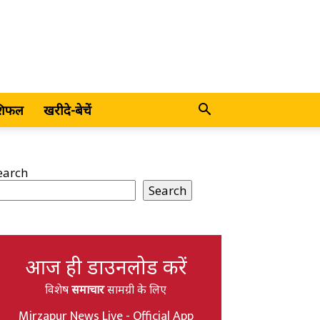
शिफल
खरीदे-बेचें
earch
Search
आज ही डाउनलोड करें
विशेष
समाचार
सामग्री के लिए
Mirzapur News Live - Official App