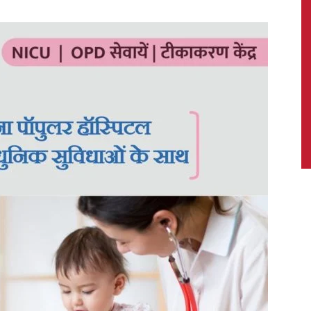
News,
Latest
News