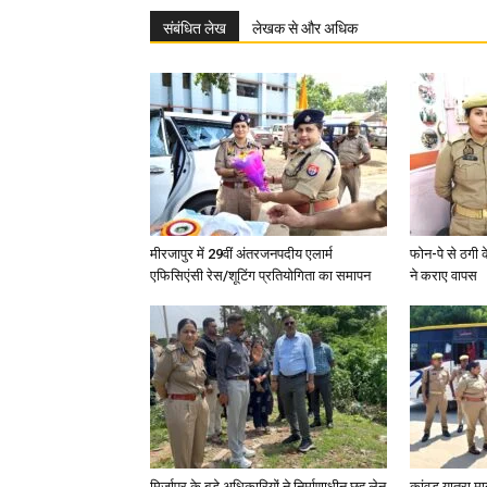
संबंधित लेख
लेखक से और अधिक
मीरजापुर में 29वीं अंतरजनपदीय एलार्म
फोन-पे से ठगी 
एफिसिएंसी रेस/शूटिंग प्रतियोगिता का समापन
ने कराए वापस
मिर्जापुर के बड़े अधिकारियों ने निर्माणाधीन छह लेन
कांवड़ यात्रा मा