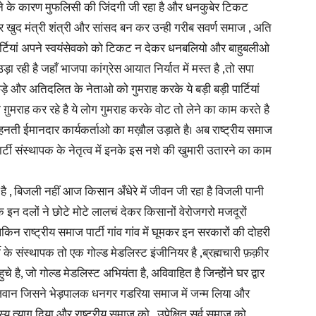
ोने के कारण मुफलिसी की जिंदगी जी रहा है और धनकुबेर टिकट
खुद मंत्री शंत्री और सांसद बन कर उन्ही गरीब सवर्ण समाज , अति
in
्टियां अपने स्वयंसेवको को टिकट न देकर धनबलियो और बाहुबलीओ
रही है जहाँ भाजपा कांग्रेस आयात निर्यात में मस्त है ,तो सपा
छड़े और अतिदलित के नेताओ को गुमराह करके ये बड़ी बड़ी पार्टियां
ुमराह कर रहे है ये लोग गुमराह करके वोट तो लेने का काम करते है
ेहनती ईमानदार कार्यकर्ताओ का मख़ौल उड़ाते है। अब राष्ट्रीय समाज
Hindi,
पार्टी संस्थापक के नेतृत्व में इनके इस नशे की खुमारी उतारने का काम
है , बिजली नहीं आज किसान अँधेरे में जीवन जी रहा है विजली पानी
 दलों ने छोटे मोटे लालचं देकर किसानों वेरोजगरो मजदूरों
Today
किन राष्ट्रीय समाज पार्टी गांव गांव में घूमकर इन सरकारों की दोहरी
 के संस्थापक तो एक गोल्ड मेडलिस्ट इंजीनियर है ,ब्रह्मचारी फ़क़ीर
है, जो गोल्ड मेडलिस्ट अभियंता है, अविवाहित है जिन्होंने घर द्वार
नोजवान जिसने भेड़पालक धनगर गडरिया समाज में जन्म लिया और
 त्याग दिया और राष्ट्रीय समाज को , उपेक्षित सर्व समाज को
Hindi