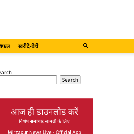
शिफल
खरीदे-बेचें
earch
Search
आज ही डाउनलोड करें
विशेष
समाचार
सामग्री के लिए
Mirzapur News Live - Official App