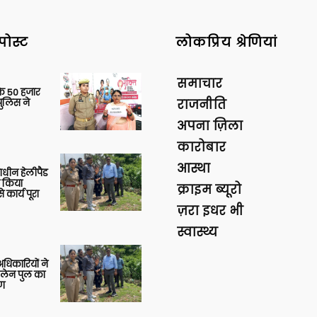
पोस्ट
लोकप्रिय श्रेणियां
समाचार
के 50 हजार
पुलिस ने
राजनीति
अपना ज़िला
कारोबार
आस्था
णाधीन हेलीपैड
े किया
क्राइम ब्यूरो
 कार्य पूरा
ज़रा इधर भी
स्वास्थ्य
 अधिकारियों ने
 लेन पुल का
षण