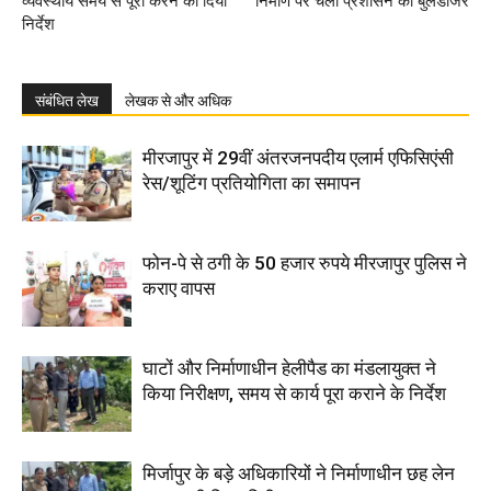
व्यवस्थाये समय से पूरा करने का दिया
निर्माण पर चला प्रशासन का बुलडोजर
निर्देश
संबंधित लेख
लेखक से और अधिक
मीरजापुर में 29वीं अंतरजनपदीय एलार्म एफिसिएंसी
रेस/शूटिंग प्रतियोगिता का समापन
फोन-पे से ठगी के 50 हजार रुपये मीरजापुर पुलिस ने
कराए वापस
घाटों और निर्माणाधीन हेलीपैड का मंडलायुक्त ने
किया निरीक्षण, समय से कार्य पूरा कराने के निर्देश
मिर्जापुर के बड़े अधिकारियों ने निर्माणाधीन छह लेन