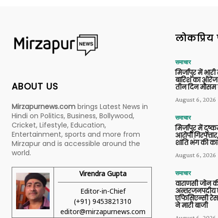
लोकप्रिय 
समाचार
मिर्जापुर में भारी
बारिश का ऑरेंज
ABOUT US
तीन दिन मौसम 
August 6, 2026
Mirzapurnews.com
brings Latest News in
Hindi on Politics, Business, Bollywood,
समाचार
Cricket, Lifestyle, Education,
मिर्जापुर में दुष्क
Entertainment, sports and more from
आरोपी गिरफ्तार,
शांति भंग की कार
Mirzapur and is accessible around the
world.
August 6, 2026
Virendra Gupta
समाचार
वाराणसी जोन क
Editor-in-Chief
अन्तरजनपदीय ए
एफिसिएन्सी रेस 
(+91) 9453821310
ने मारी बाजी
editor@mirzapurnews.com
August 6, 2026