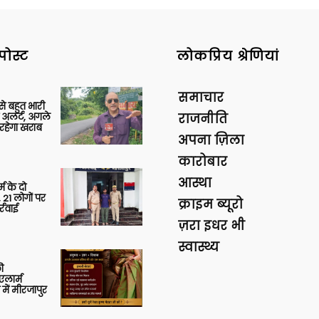
पोस्ट
लोकप्रिय श्रेणियां
समाचार
 से बहुत भारी
 अलर्ट, अगले
राजनीति
रहेगा खराब
अपना ज़िला
कारोबार
आस्था
र्म के दो
 21 लोगों पर
क्राइम ब्यूरो
्रवाई
ज़रा इधर भी
स्वास्थ्य
ी
लार्म
में मीरजापुर