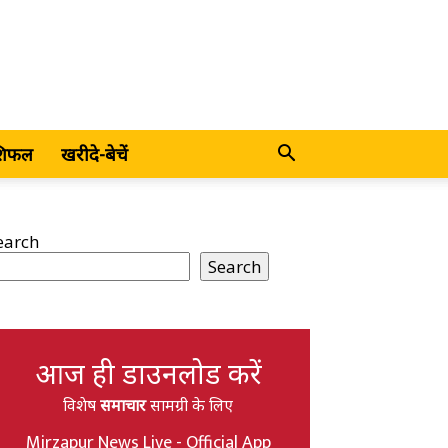
शिफल
खरीदे-बेचें
earch
Search
आज ही डाउनलोड करें
विशेष
समाचार
सामग्री के लिए
Mirzapur News Live - Official App