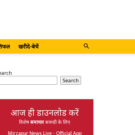
शिफल
खरीदे-बेचें
earch
Search
आज ही डाउनलोड करें
विशेष
समाचार
सामग्री के लिए
Mirzapur News Live - Official App