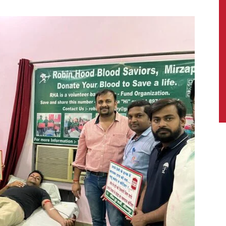
News,
Latest
News