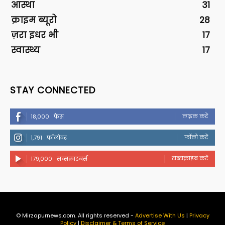
आस्था
31
क्राइम ब्यूरो
28
ज़रा इधर भी
17
स्वास्थ्य
17
STAY CONNECTED
लाइक करें
18,000
फैंस
फॉलो करें
1,791
फॉलोवर
सब्सक्राइब करें
179,000
सब्सक्राइबर्स
© Mirzapurnews.com. All rights reserved -
Advertise With Us
|
Privacy
Policy
|
Disclaimer & Terms of Service