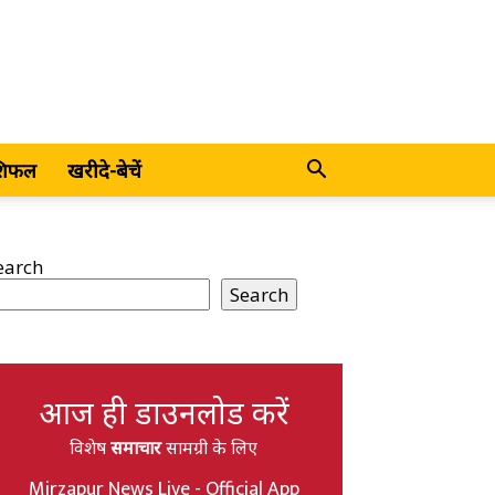
शिफल
खरीदे-बेचें
earch
Search
आज ही डाउनलोड करें
विशेष
समाचार
सामग्री के लिए
Mirzapur News Live - Official App