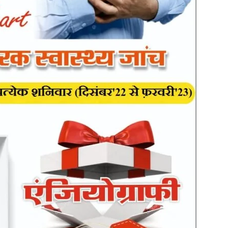
in
Hindi,
Today
Hindi