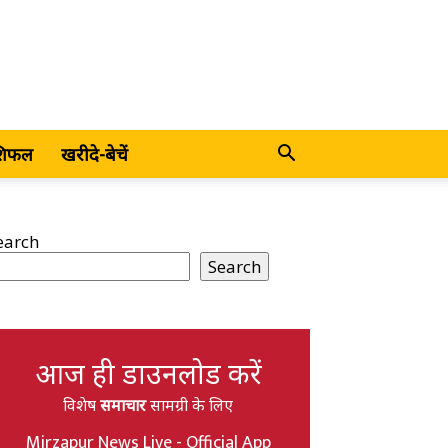
शिफल
खरीदे-बेचें
earch
Search
आज ही डाउनलोड करें
विशेष
समाचार
सामग्री के लिए
Mirzapur News Live - Official App