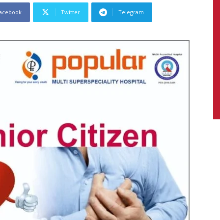
acebook
Twitter
Telegram
News,
Latest
News