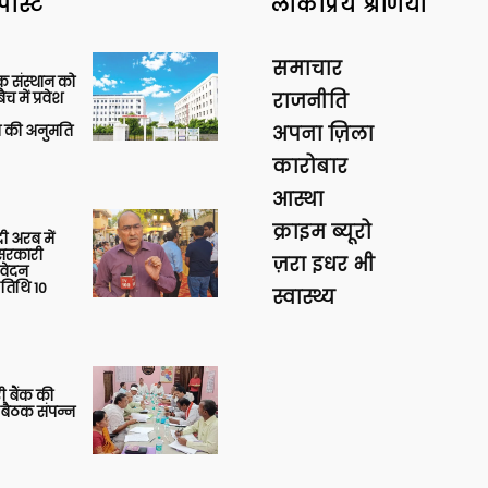
पोस्ट
लोकप्रिय श्रेणियां
समाचार
िक संस्थान को
 में प्रवेश
राजनीति
की अनुमति
अपना ज़िला
कारोबार
आस्था
क्राइम ब्यूरो
 अरब में
ु सरकारी
ज़रा इधर भी
आवेदन
 तिथि 10
स्वास्थ्य
ी बैंक की
 बैठक संपन्न