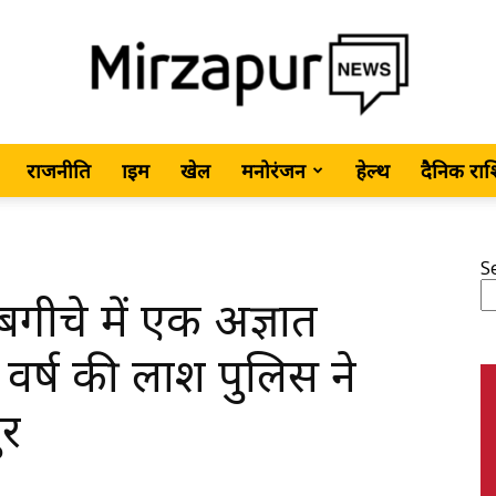
राजनीति
क्राइम
खेल
मनोरंजन
हेल्थ
दैनिक रा
MirzapurNews.com
S
गीचे में एक अज्ञात
•
 वर्ष की लाश पुलिस ने
ुर
Hindi