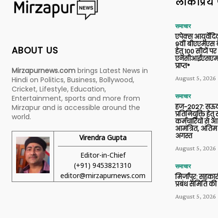
लोकप्रिय 
समाचार
एपेक्स आयुर्वेद
9वीं बीएएमएस बैच
ABOUT US
हेतु 100 सीटों पर
एनसीआईएसएम 
प्राप्त*
Mirzapurnews.com
brings Latest News in
August 5, 2026
Hindi on Politics, Business, Bollywood,
Cricket, Lifestyle, Education,
समाचार
Entertainment, sports and more from
हज-2027: सऊदी
Mirzapur and is accessible around the
प्रतिनियुक्ति हेत
world.
कर्मचारियों से 
आमंत्रित, अंतिम
अगस्त
Virendra Gupta
August 5, 2026
Editor-in-Chief
(+91) 9453821310
समाचार
editor@mirzapurnews.com
मिर्जापुर: सहकार
प्रबंध समिति की
August 5, 2026